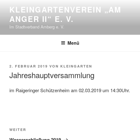
Zum
KLEINGARTENVEREIN „AM
Inhalt
ANGER II“ E. V.
springen
Im Stadtverband Amberg e. V.
Menü
VERÖFFENTLICHT
2. FEBRUAR 2019
VON
KLEINGARTEN
AM
Jahreshauptversammlung
im Raigeringer Schützenheim am 02.03.2019 um 14:30Uhr.
Beitragsnavigation
Nächster
WEITER
Beitrag
Wasserschließung 2019