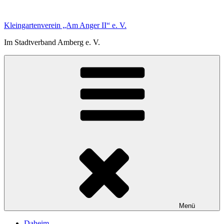
Zum
Inhalt
Kleingartenverein „Am Anger II“ e. V.
springen
Im Stadtverband Amberg e. V.
Menü
Daheim